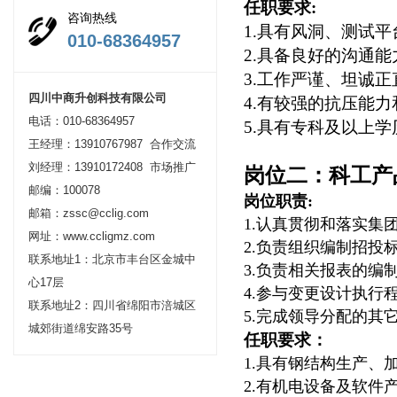
任职要求
:
咨询热线
1.
具
有风洞、
测试平
010-68364957
2.
具备
良好的沟通能
3.
工作严谨、坦诚正
四川中商升创科技有限公司
4.
有较强的抗压能力
电话：010-68364957
5.
具有专科及以上学
王经理：13910767987 合作交流
刘经理：13910172408 市场推广
岗位二：
科工产
邮编：100078
岗位职责
:
邮箱：zssc@cclig.com
1.认真贯彻和落实集
网址：www.ccligmz.com
2.负责组织编制招投
联系地址1：北京市丰台区金城中
3.负责相关报表的编
心17层
4.参与变更设计执行
联系地址2：四川省绵阳市涪城区
5.完成领导分配的其
城郊街道绵安路35号
任职要求：
1.
具有钢结构生产、
2.
有机电设备及软件