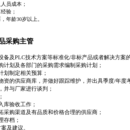
及人员成本
；
算经验
；
历，年龄
30
岁以上。
品采购主管
设备及
PLC
技术方案等标准化
/
非标产品或者解决方案
购计划及各部门的采购需求编制采购计划；
计划制定相关预算；
物资的供应商库，并做好跟踪维护，并出具季度
/
年度
，并与厂家进行谈判；
；
入库验收工作；
拓采购渠道及有品质和价格合理的供应商；
理存档；
方案及建议。