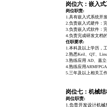
岗位六：
嵌入式
岗位
职责
:
1.
具有嵌入式系统开
2.负责嵌入式
硬件：
3.负责嵌入式
软件：
4.
负责完成研发文档
任职
要求
:
1.本科及以上学历，
2.熟悉Keil、QT、Li
3.熟练应用 AD、嘉
4.熟练应用ARMFPG
5.三年及以上相关工
岗位七：机械结
岗位职责
:
1.
负责开发设计机械